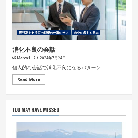
専門家や支援家の理想の仕事の仕方
自分の考えや意志
消化不良の会話
Marco1
2024年7月24日
個人的な会話で消化不良になるパターン
Read
Read More
more
about
消
化
不
良
YOU MAY HAVE MISSED
の
会
話