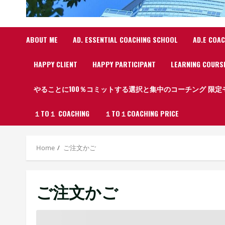
ABOUT ME
AD. ESSENTIAL COACHING SCHOOL
AD.E CO
HAPPY CLIENT
HAPPY PARTICIPANT
LEARNING COURS
やることに100％コミットする選択と集中のコーチング 限
１TO１ COACHING
１TO１COACHING PRICE
Home
ご注文かご
ご注文かご