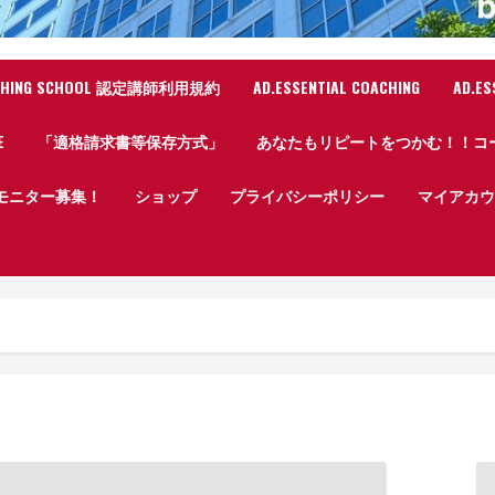
ACHING SCHOOL 認定講師利用規約
AD.ESSENTIAL COACHING
AD.ES
E
「適格請求書等保存方式」
あなたもリピートをつかむ！！コ
定モニター募集！
ショップ
プライバシーポリシー
マイアカウ