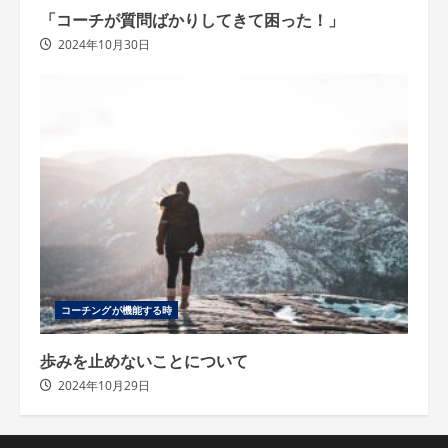
「コーチが質問ばかりしてきて困った！」
2024年10月30日
コーチングが機能する時
歩みを止めないことについて
2024年10月29日