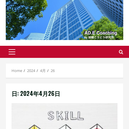
Primary
Menu
Home
2024
4月
26
日:
2024年4月26日