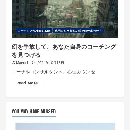
コーチングが機能する時
専門家や支援家の理想の仕事の仕方
幻を手放して、あなた自身のコーチング
を見つける
Marco1
2024年10月18日
コーチやコンサルタント、心理カウンセ
Read
Read More
more
about
幻
を
手
放
YOU MAY HAVE MISSED
し
て、
あ
な
た