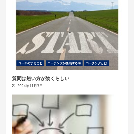
自
身
の
コ
ー
チ
ン
グ
を
見
つ
け
る
コーチのすること
コーチングが機能する時
コーチングとは
質問は短い方が効くらしい
2024年11月3日